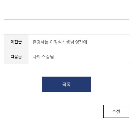
이전글
존경하는 이정식선생님 영전에
다음글
나의 스승님
목록
수정