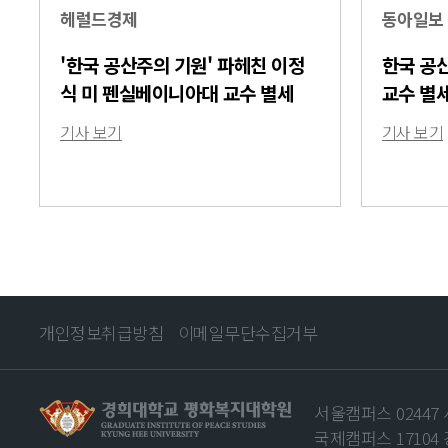
헤럴드경제
동아일보
'한국 공산주의 기원' 파헤친 이정
한국 공
식 미 펜실베이니아대 교수 별세
교수 별
기사 보기
기사 보기
개인정보취급방침
이메일무단수집거부
서울캠퍼스 02447
국제캠퍼스 17104