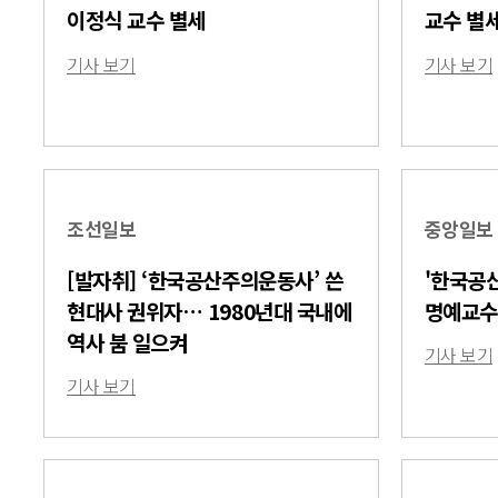
이정식 교수 별세
교수 별
기사 보기
기사 보기
조선일보
중앙일보
[발자취] ‘한국공산주의운동사’ 쓴
'한국공
현대사 권위자… 1980년대 국내에
명예교수
역사 붐 일으켜
기사 보기
기사 보기