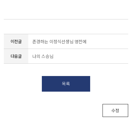
이전글
존경하는 이정식선생님 영전에
다음글
나의 스승님
목록
수정